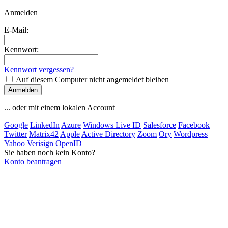
Anmelden
E-Mail:
Kennwort:
Kennwort vergessen?
Auf diesem Computer nicht angemeldet bleiben
... oder mit einem lokalen Account
Google
LinkedIn
Azure
Windows Live ID
Salesforce
Facebook
Twitter
Matrix42
Apple
Active Directory
Zoom
Ory
Wordpress
Yahoo
Verisign
OpenID
Sie haben noch kein Konto?
Konto beantragen